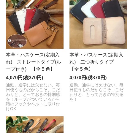
本革・パスケース(定期入
本革・パスケース(定期入
れ) ストレートタイプ(ル
れ) 二つ折りタイプ
ープ付き) 【全５色】
【全５色】
4,070円(税370円)
4,070円(税370円)
通勤、通学には欠せない、毎
通勤、通学には欠せない、毎
日使うものだからこそ、こだ
日使うものだからこそ、こだ
わりと、とっておきの特別感
わりと、とっておきの特別感
を！ループがついているから
を！
鞄のフックやベルトに取り付
けOK