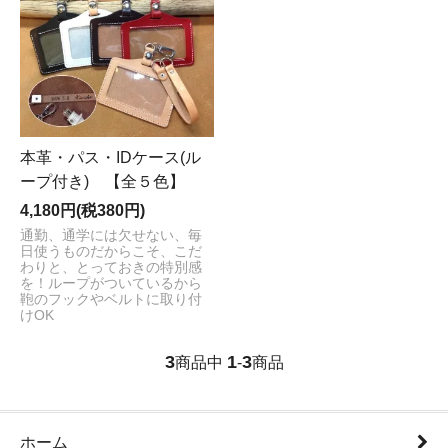
本革・パス・IDケース(ル
ープ付き) 【全５色】
4,180円(税380円)
通勤、通学には欠せない、毎
日使うものだからこそ、こだ
わりと、とっておきの特別感
を！ループがついているから
鞄のフックやベルトに取り付
けOK
3
1
3
商品中
-
商品
ホーム