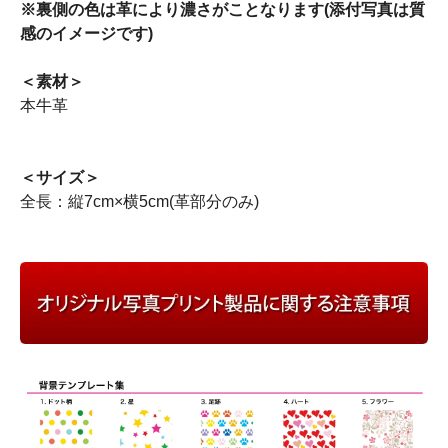
※裏側の色は革により濃さがことなります(添付写真は質
感のイメージです)
＜素材＞
本牛革
＜サイズ＞
全長：縦7cm×横5cm(革部分のみ)